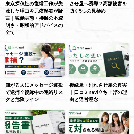
東京探偵社の復縁工作が失
させ屋へ誘導？高額被害を
敗した理由を元依頼者が証
防ぐ5つの見極め
言｜稼働実態・接触の不透
明さ・昭和的アドバイスの
全て
嫌がる人にメッセージ連投
復縁屋・別れさせ屋の真実
で逮捕？復縁中の連絡リス
｜口コミnavi立ち上げの理
クと危険ライン
由と運営理念