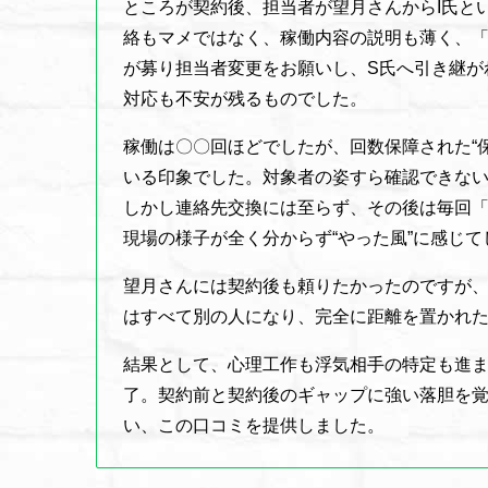
ところが契約後、担当者が望月さんからI氏と
絡もマメではなく、稼働内容の説明も薄く、
が募り担当者変更をお願いし、S氏へ引き継が
対応も不安が残るものでした。
稼働は〇〇回ほどでしたが、回数保障された“
いる印象でした。対象者の姿すら確認できな
しかし連絡先交換には至らず、その後は毎回
現場の様子が全く分からず“やった風”に感じ
望月さんには契約後も頼りたかったのですが、
はすべて別の人になり、完全に距離を置かれ
結果として、心理工作も浮気相手の特定も進
了。契約前と契約後のギャップに強い落胆を
い、この口コミを提供しました。