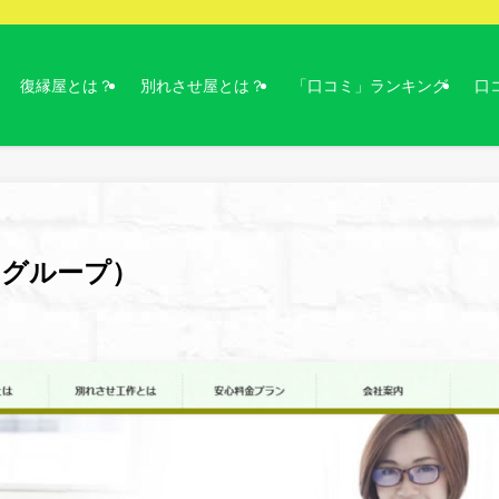
復縁屋とは？
別れさせ屋とは？
「口コミ」ランキング
口
トグループ）