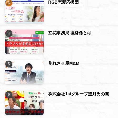
RGB恋愛応援団
立花事務局 復縁係とは
別れさせ屋M&M
株式会社1stグループ望月氏の闇