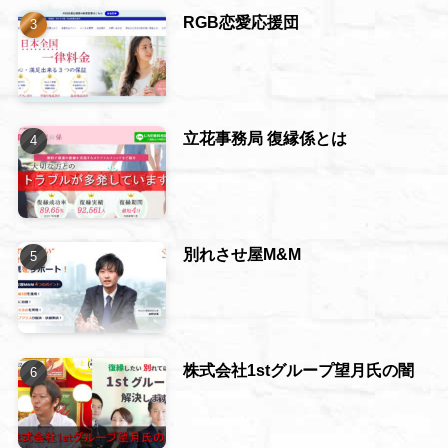
RGB恋愛応援団
立花事務局 復縁係とは
別れさせ屋M&M
株式会社1stグループ望月氏の闇