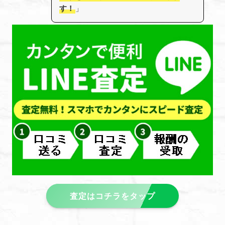
す！
」
査定はコチラをタップ