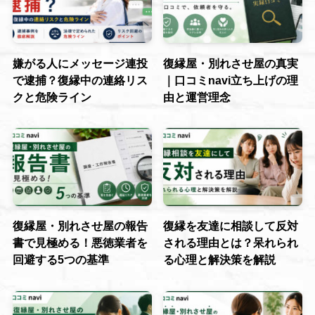
嫌がる人にメッセージ連投
復縁屋・別れさせ屋の真実
で逮捕？復縁中の連絡リス
｜口コミnavi立ち上げの理
クと危険ライン
由と運営理念
復縁屋・別れさせ屋の報告
復縁を友達に相談して反対
書で見極める！悪徳業者を
される理由とは？呆れられ
回避する5つの基準
る心理と解決策を解説