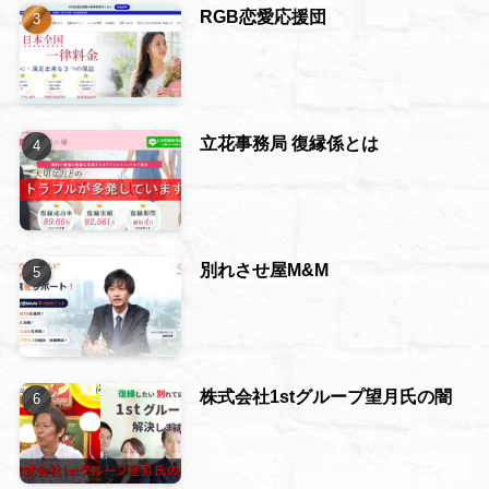
RGB恋愛応援団
立花事務局 復縁係とは
別れさせ屋M&M
株式会社1stグループ望月氏の闇