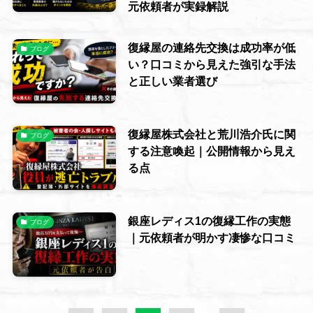
元依頼者が実録解説
復縁屋の連絡先交換は成功率が低
ブログ
い？口コミから見えた強引な手法
と正しい業者選び
復縁屋株式会社と荒川浩介氏に関
ブログ
する注意喚起｜公開情報から見え
る点
銀座レディス1の復縁工作の実態
ブログ
｜元依頼者が明かす凄惨な口コミ