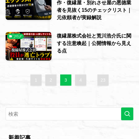
作・復縁屋・別れさせ屋の悪徳業
者を見抜く15のチェックリスト｜
元依頼者が実録解説
復縁屋株式会社と荒川浩介氏に関
ブログ
する注意喚起｜公開情報から見え
る点
1
2
3
4
...
23
新着記事