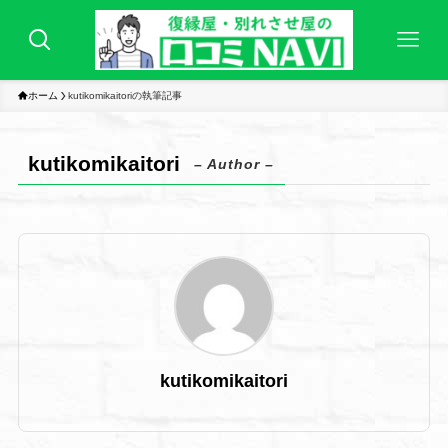
ホーム
kutikomikaitoriの執筆記事
kutikomikaitori
– Author –
kutikomikaitori