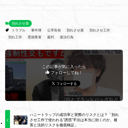
別れさせ屋
トラブル
事件簿
公序良俗
別れさせ屋
別れさせ工作
別れ工作
悪徳業者
裁判
違法行為
この記事が気に入ったら
フォローしてね！
ハニートラップの成功率と実際のリスクとは？「別れ
させ工作で使われる“誘惑”手法は本当に効くのか、被
害と法的リスクを徹底検証」