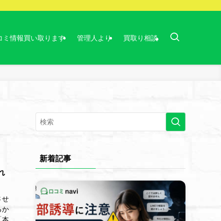
コミ情報買い取ります
管理人より
買取り相談
新着記事
れ
させ
るか
「本