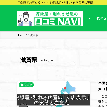
元依頼者の声を皆さんへ！復縁屋・別れさせ屋業界の実態
HOME
ホーム
滋賀県
滋賀県
– tag –
全国
ブログ
させ
「全
屋を
ら安