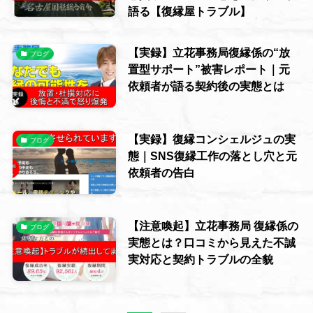
語る【復縁屋トラブル】
【実録】立花事務局復縁係の“放
ブログ
置型サポート”被害レポート｜元
依頼者が語る契約後の実態とは
【実録】復縁コンシェルジュの実
ブログ
態｜SNS復縁工作の落とし穴と元
依頼者の告白
【注意喚起】立花事務局 復縁係の
ブログ
実態とは？口コミから見えた不誠
実対応と契約トラブルの全貌