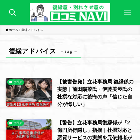
ホーム
復縁アドバイス
復縁アドバイス
– tag –
【被害告発】立花事務局 復縁係の
ブログ
実態｜前田陽菜氏・伊藤美琴氏の
杜撰な対応に後悔の声「信じた自
分が悔しい」
【警告】立花事務局復縁係が「2
ブログ
億円所得隠し」指摘｜杜撰対応と
悪質サービスの実態を元依頼者が