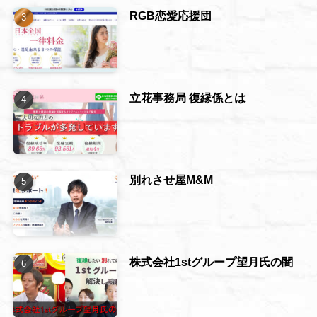
RGB恋愛応援団
立花事務局 復縁係とは
別れさせ屋M&M
株式会社1stグループ望月氏の闇