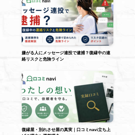
嫌がる人にメッセージ連投で逮捕？復縁中の連
絡リスクと危険ライン
復縁屋・別れさせ屋の真実｜口コミnavi立ち上