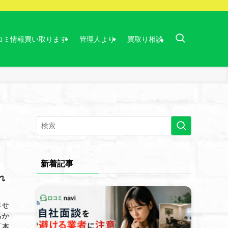
コミ情報買い取ります
管理人より
買取り相談
新着記事
れ
させ
るか
「本