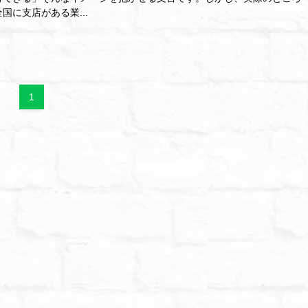
国に支店がある業...
1