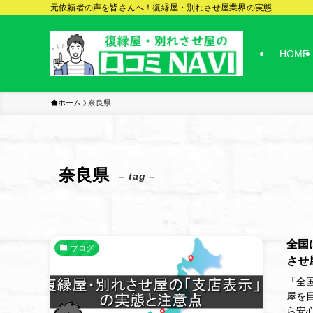
元依頼者の声を皆さんへ！復縁屋・別れさせ屋業界の実態
HOME
ホーム
奈良県
奈良県
– tag –
全国
ブログ
させ
「全
屋を
ら安