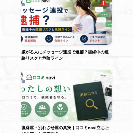
嫌がる人にメッセージ連投で逮捕？復縁中の連
絡リスクと危険ライン
復縁屋・別れさせ屋の真実｜口コミnavi立ち上