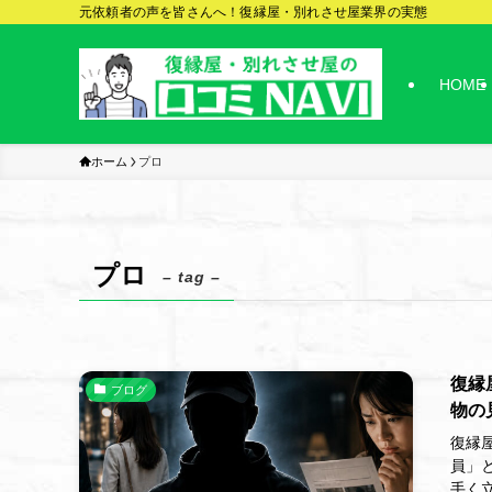
元依頼者の声を皆さんへ！復縁屋・別れさせ屋業界の実態
HOME
ホーム
プロ
プロ
– tag –
復縁
ブログ
物の
復縁
員」
手く