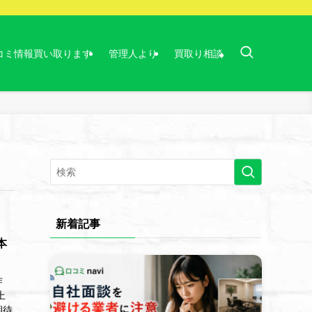
コミ情報買い取ります
管理人より
買取り相談
新着記事
本
作
上
期待