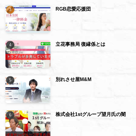
RGB恋愛応援団
立花事務局 復縁係とは
別れさせ屋M&M
株式会社1stグループ望月氏の闇