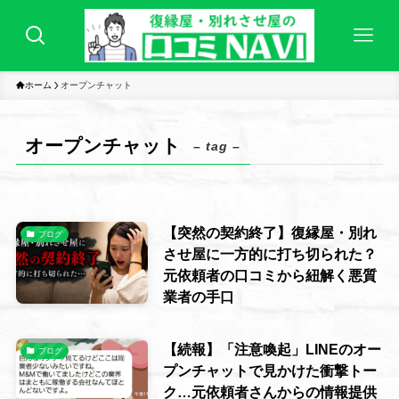
ホーム
オープンチャット
オープンチャット
– tag –
【突然の契約終了】復縁屋・別れ
ブログ
させ屋に一方的に打ち切られた？
元依頼者の口コミから紐解く悪質
業者の手口
【続報】「注意喚起」LINEのオー
ブログ
プンチャットで見かけた衝撃トー
ク…元依頼者さんからの情報提供