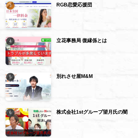
RGB恋愛応援団
立花事務局 復縁係とは
別れさせ屋M&M
株式会社1stグループ望月氏の闇