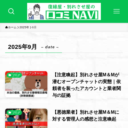
ホーム
2025年
9月
2025年9月
– date –
【注意喚起】別れさせ屋M＆Mが
ブログ
潜むオープンチャットの実態｜依
頼者を装ったアカウントと業者関
与の証拠
【悪徳業者】別れさせ屋M＆Mに
ブログ
対する管理人の感想と注意喚起