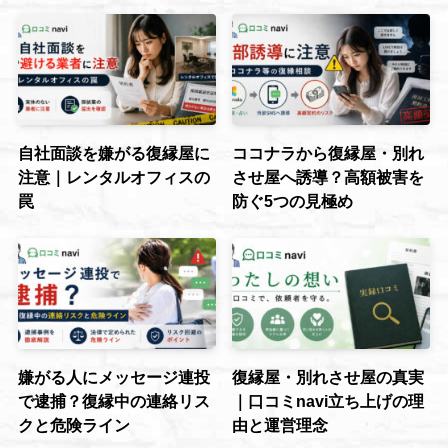
自社面談を嫌がる復縁屋に
ココナラから復縁屋・別れ
注意｜レンタルオフィスの
させ屋へ誘導？高額被害を
罠
防ぐ5つの見極め
嫌がる人にメッセージ連投
復縁屋・別れさせ屋の真実
で逮捕？復縁中の連絡リス
｜口コミnavi立ち上げの理
クと危険ライン
由と運営理念