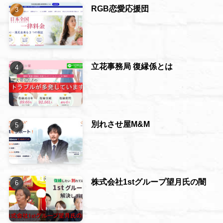
RGB恋愛応援団
立花事務局 復縁係とは
別れさせ屋M&M
株式会社1stグループ望月氏の闇