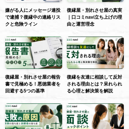
嫌がる人にメッセージ連投
復縁屋・別れさせ屋の真実
で逮捕？復縁中の連絡リス
｜口コミnavi立ち上げの理
クと危険ライン
由と運営理念
復縁屋・別れさせ屋の報告
復縁を友達に相談して反対
書で見極める！悪徳業者を
される理由とは？呆れられ
回避する5つの基準
る心理と解決策を解説