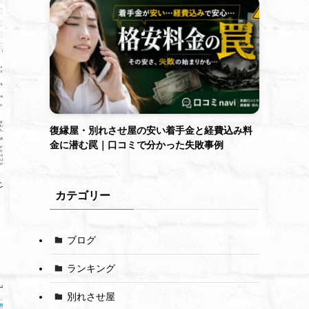
復縁屋・別れさせ屋の安い着手金と経費込み料
金に潜む罠｜口コミで分かった失敗事例
ンジ契約書
スーパー復縁塾チャレンジ契約書
カテゴリー
5
ブログ
ランキング
別れさせ屋