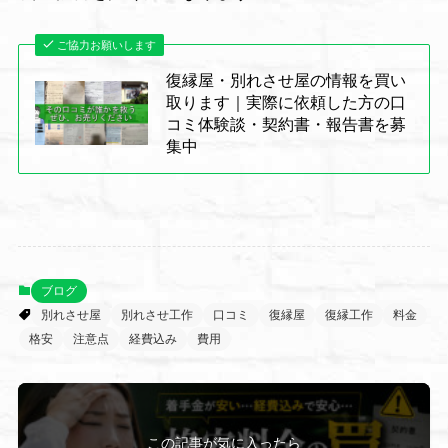
ご協力お願いします
復縁屋・別れさせ屋の情報を買い
取ります｜実際に依頼した方の口
コミ体験談・契約書・報告書を募
集中
ブログ
別れさせ屋
別れさせ工作
口コミ
復縁屋
復縁工作
料金
格安
注意点
経費込み
費用
この記事が気に入ったら