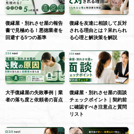
復縁屋・別れさせ屋の報告
復縁を友達に相談して反対
書で見極める！悪徳業者を
される理由とは？呆れられ
回避する5つの基準
る心理と解決策を解説
大手復縁屋の失敗事例｜業
復縁屋・別れさせ屋の面談
者の落ち度と依頼者の盲点
チェックポイント｜契約前
に確認すべき注意点と質問
リスト