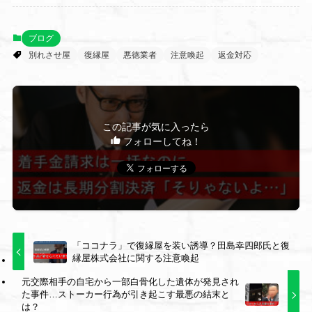
ブログ
別れさせ屋
復縁屋
悪徳業者
注意喚起
返金対応
この記事が気に入ったら
フォローしてね！
「ココナラ」で復縁屋を装い誘導？田島幸四郎氏と復
縁屋株式会社に関する注意喚起
元交際相手の自宅から一部白骨化した遺体が発見され
た事件…ストーカー行為が引き起こす最悪の結末と
は？