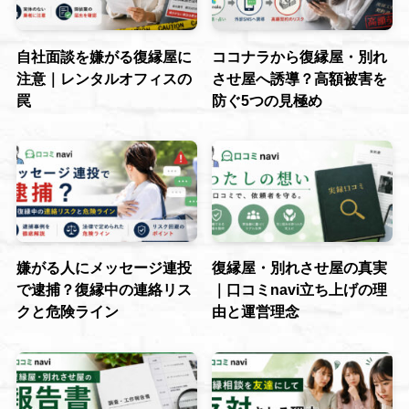
自社面談を嫌がる復縁屋に
ココナラから復縁屋・別れ
注意｜レンタルオフィスの
させ屋へ誘導？高額被害を
罠
防ぐ5つの見極め
嫌がる人にメッセージ連投
復縁屋・別れさせ屋の真実
で逮捕？復縁中の連絡リス
｜口コミnavi立ち上げの理
クと危険ライン
由と運営理念