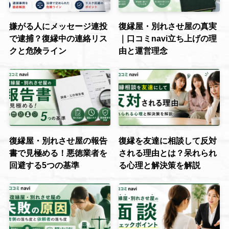
嫌がる人にメッセージ連投
復縁屋・別れさせ屋の真実
で逮捕？復縁中の連絡リス
｜口コミnavi立ち上げの理
クと危険ライン
由と運営理念
復縁屋・別れさせ屋の報告
復縁を友達に相談して反対
書で見極める！悪徳業者を
される理由とは？呆れられ
回避する5つの基準
る心理と解決策を解説