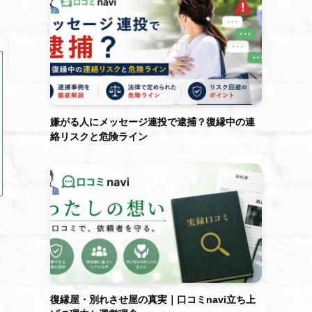
嫌がる人にメッセージ連投で逮捕？復縁中の連
絡リスクと危険ライン
復縁屋・別れさせ屋の真実｜口コミnavi立ち上