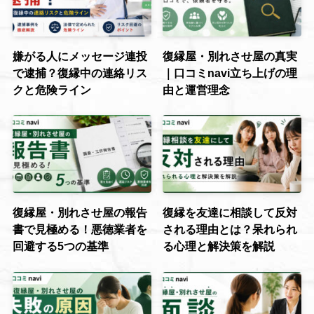
嫌がる人にメッセージ連投
復縁屋・別れさせ屋の真実
で逮捕？復縁中の連絡リス
｜口コミnavi立ち上げの理
クと危険ライン
由と運営理念
復縁屋・別れさせ屋の報告
復縁を友達に相談して反対
書で見極める！悪徳業者を
される理由とは？呆れられ
回避する5つの基準
る心理と解決策を解説