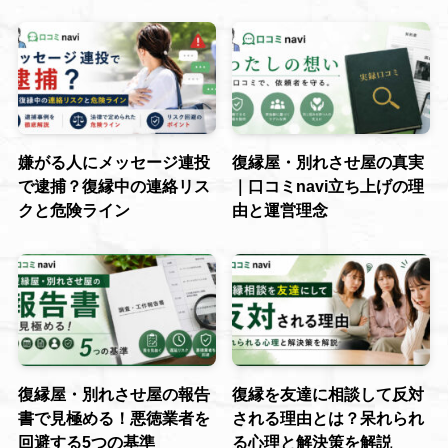
嫌がる人にメッセージ連投
復縁屋・別れさせ屋の真実
で逮捕？復縁中の連絡リス
｜口コミnavi立ち上げの理
クと危険ライン
由と運営理念
復縁屋・別れさせ屋の報告
復縁を友達に相談して反対
書で見極める！悪徳業者を
される理由とは？呆れられ
回避する5つの基準
る心理と解決策を解説