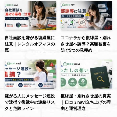
自社面談を嫌がる復縁屋に
ココナラから復縁屋・別れ
注意｜レンタルオフィスの
させ屋へ誘導？高額被害を
罠
防ぐ5つの見極め
嫌がる人にメッセージ連投
復縁屋・別れさせ屋の真実
で逮捕？復縁中の連絡リス
｜口コミnavi立ち上げの理
クと危険ライン
由と運営理念