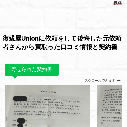
復縁屋
復縁屋Unionに依頼をして後悔した元依頼
者さんから買取った口コミ情報と契約書
寄せられた契約書
スクロールできます