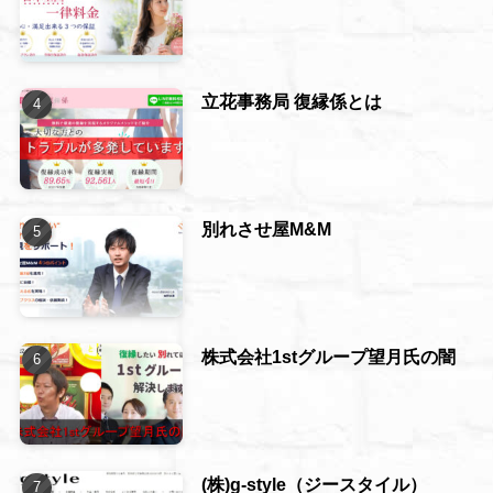
立花事務局 復縁係とは
別れさせ屋M&M
株式会社1stグループ望月氏の闇
(株)g-style（ジースタイル）