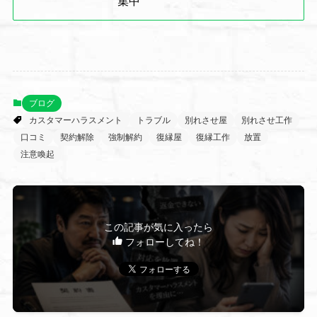
集中
ブログ
カスタマーハラスメント
トラブル
別れさせ屋
別れさせ工作
口コミ
契約解除
強制解約
復縁屋
復縁工作
放置
注意喚起
この記事が気に入ったら
フォローしてね！