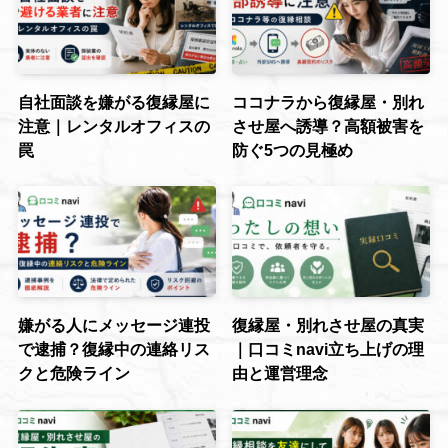
自社面談を嫌がる復縁屋に
ココナラから復縁屋・別れ
注意｜レンタルオフィスの
させ屋へ誘導？高額被害を
罠
防ぐ5つの見極め
嫌がる人にメッセージ連投
復縁屋・別れさせ屋の真実
で逮捕？復縁中の連絡リス
｜口コミnavi立ち上げの理
クと危険ライン
由と運営理念