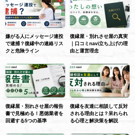
嫌がる人にメッセージ連投
復縁屋・別れさせ屋の真実
で逮捕？復縁中の連絡リス
｜口コミnavi立ち上げの理
クと危険ライン
由と運営理念
復縁屋・別れさせ屋の報告
復縁を友達に相談して反対
書で見極める！悪徳業者を
される理由とは？呆れられ
回避する5つの基準
る心理と解決策を解説