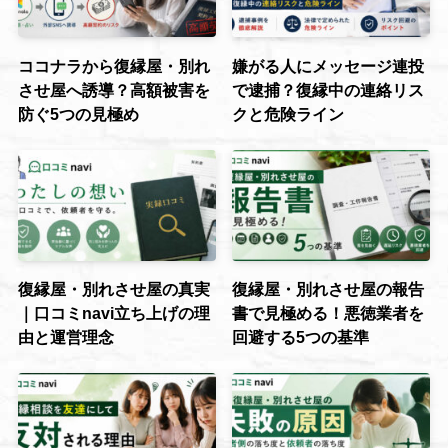
ココナラから復縁屋・別れ
嫌がる人にメッセージ連投
させ屋へ誘導？高額被害を
で逮捕？復縁中の連絡リス
防ぐ5つの見極め
クと危険ライン
復縁屋・別れさせ屋の真実
復縁屋・別れさせ屋の報告
｜口コミnavi立ち上げの理
書で見極める！悪徳業者を
由と運営理念
回避する5つの基準