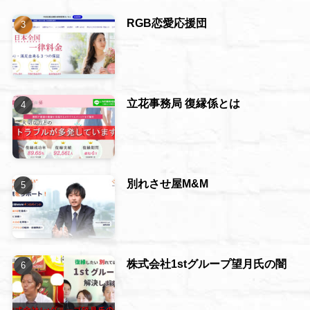
RGB恋愛応援団
立花事務局 復縁係とは
別れさせ屋M&M
株式会社1stグループ望月氏の闇