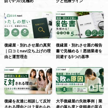
防ぐ5つの見極め
クと危険ライン
復縁屋・別れさせ屋の真実
復縁屋・別れさせ屋の報告
｜口コミnavi立ち上げの理
書で見極める！悪徳業者を
由と運営理念
回避する5つの基準
復縁を友達に相談して反対
大手復縁屋の失敗事例｜業
される理由とは？呆れられ
者の落ち度と依頼者の盲点