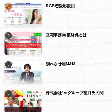
RGB恋愛応援団
立花事務局 復縁係とは
別れさせ屋M&M
株式会社1stグループ望月氏の闇