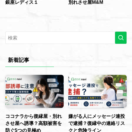
銀座レディス１
別れさせ屋M&M
新着記事
ココナラから復縁屋・別れ
嫌がる人にメッセージ連投
させ屋へ誘導？高額被害を
で逮捕？復縁中の連絡リス
防ぐ5つの見極め
クと危険ライン