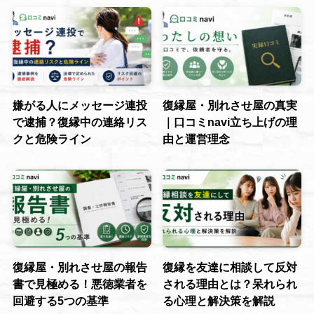
嫌がる人にメッセージ連投
復縁屋・別れさせ屋の真実
で逮捕？復縁中の連絡リス
｜口コミnavi立ち上げの理
クと危険ライン
由と運営理念
復縁屋・別れさせ屋の報告
復縁を友達に相談して反対
書で見極める！悪徳業者を
される理由とは？呆れられ
回避する5つの基準
る心理と解決策を解説