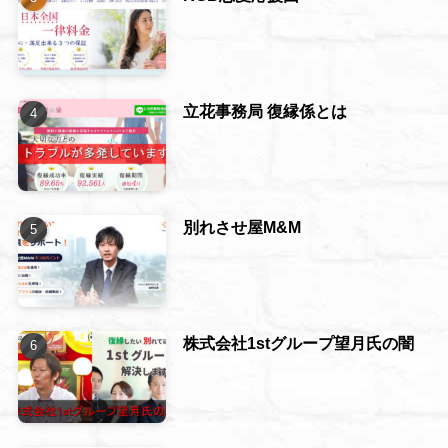
立花事務局 復縁係とは
別れさせ屋M&M
株式会社1stグループ望月氏の闇