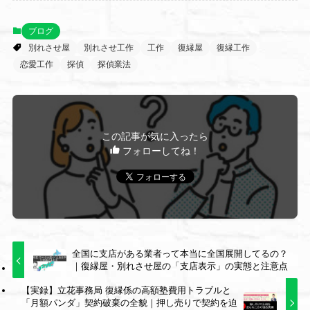
ブログ
別れさせ屋
別れさせ工作
工作
復縁屋
復縁工作
恋愛工作
探偵
探偵業法
この記事が気に入ったら
フォローしてね！
全国に支店がある業者って本当に全国展開してるの？
｜復縁屋・別れさせ屋の「支店表示」の実態と注意点
【実録】立花事務局 復縁係の高額塾費用トラブルと
「月額パンダ」契約破棄の全貌｜押し売りで契約を迫