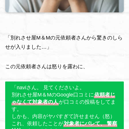
「別れさせ屋M＆Mの元依頼者さんから驚きのしら
せが入りました…」
この元依頼者さんは怒りを露わに、
「naviさん。 見てくださいよ。
別れさせ屋M＆MのGoogle口コミに
依頼者じ
ゃなくて対象者の人
が口コミの投稿をしてま
す。
しかも、内容がヤバすぎて許せません（怒）
これ、依頼したことが
対象者にバレて、 警察