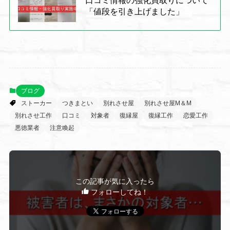
口コミ情報の強化買取りについて
「値段を引き上げました」
ブログ
ストーカー
つきまとい
別れさせ屋
別れさせ屋M＆M
別れさせ工作
口コミ
対象者
復縁屋
復縁工作
恋愛工作
悪徳業者
注意喚起
この記事が気に入ったら
フォローしてね！