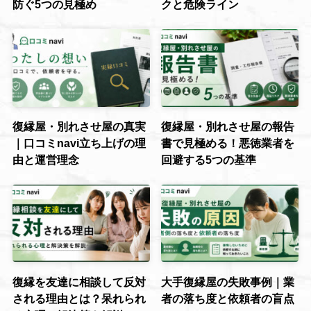
防ぐ5つの見極め
クと危険ライン
復縁屋・別れさせ屋の真実
復縁屋・別れさせ屋の報告
｜口コミnavi立ち上げの理
書で見極める！悪徳業者を
由と運営理念
回避する5つの基準
復縁を友達に相談して反対
大手復縁屋の失敗事例｜業
される理由とは？呆れられ
者の落ち度と依頼者の盲点