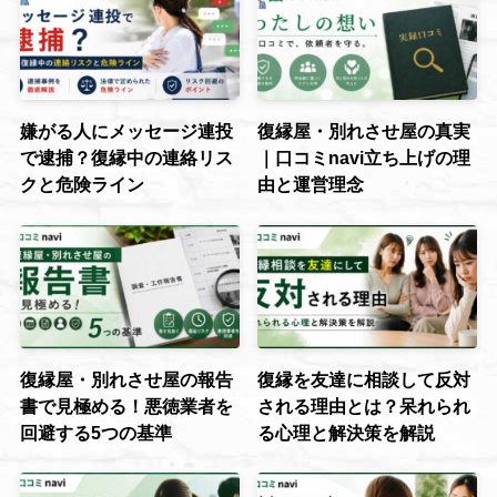
嫌がる人にメッセージ連投
復縁屋・別れさせ屋の真実
で逮捕？復縁中の連絡リス
｜口コミnavi立ち上げの理
クと危険ライン
由と運営理念
復縁屋・別れさせ屋の報告
復縁を友達に相談して反対
書で見極める！悪徳業者を
される理由とは？呆れられ
回避する5つの基準
る心理と解決策を解説