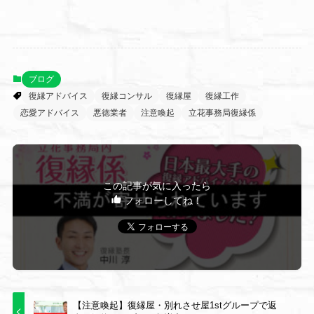
ブログ
復縁アドバイス
復縁コンサル
復縁屋
復縁工作
恋愛アドバイス
悪徳業者
注意喚起
立花事務局復縁係
この記事が気に入ったら
フォローしてね！
【注意喚起】復縁屋・別れさせ屋1stグループで返