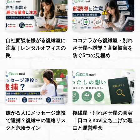
自社面談を嫌がる復縁屋に
ココナラから復縁屋・別れ
注意｜レンタルオフィスの
させ屋へ誘導？高額被害を
罠
防ぐ5つの見極め
嫌がる人にメッセージ連投
復縁屋・別れさせ屋の真実
で逮捕？復縁中の連絡リス
｜口コミnavi立ち上げの理
クと危険ライン
由と運営理念