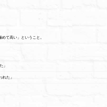
極めて高い」ということ。
った」
われた」