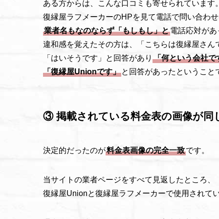
ある方からは、こんな口コミも寄せられています
復縁屋ラフメーカーのHPを見て電話で問い合わ
業者名もなのならず「もしもし」と
電話応対があ
違和感を覚えたその方は、「こちらは復縁屋さん
「はいそうです」と回答があり
「何という会社で
「復縁屋Unionです」
と回答があったということ
③ 掲載されている料金表の画像が同
決定的だったのが
料金表画像の完全一致
です。
当サイトの業者ページをすべて見返したところ、
復縁屋Unionと復縁屋ラフメーカーで使用され