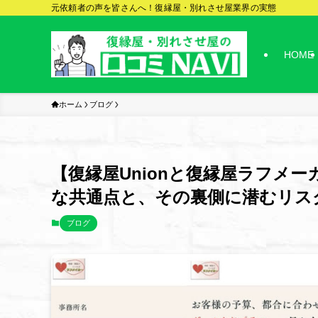
元依頼者の声を皆さんへ！復縁屋・別れさせ屋業界の実態
HOME
ホーム
ブログ
【復縁屋Unionと復縁屋ラフメー
な共通点と、その裏側に潜むリス
ブログ