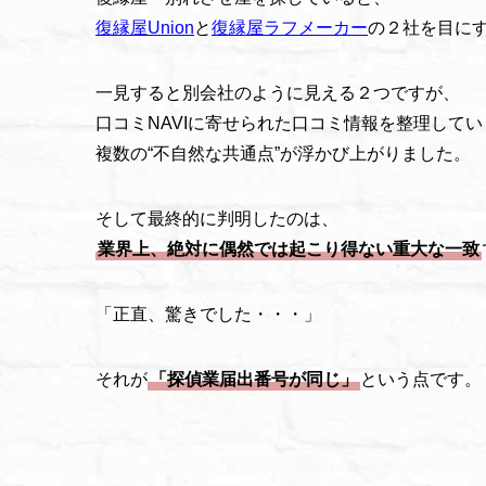
復縁屋Union
と
復縁屋ラフメーカー
の２社を目に
一見すると別会社のように見える２つですが、
口コミNAVIに寄せられた口コミ情報を整理して
複数の“不自然な共通点”が浮かび上がりました。
そして最終的に判明したのは、
業界上、絶対に偶然では起こり得ない重大な一致
「正直、驚きでした・・・」
それが
「探偵業届出番号が同じ」
という点です。