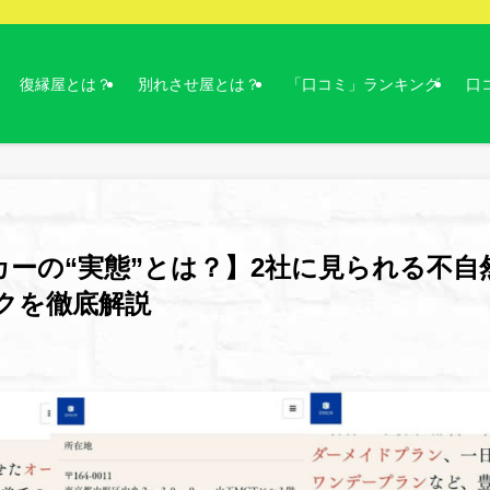
復縁屋とは？
別れさせ屋とは？
「口コミ」ランキング
口
カーの“実態”とは？】2社に見られる不自
クを徹底解説