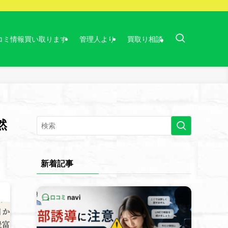
コミ情報買い取ります
管理人より
買取り相談
然
新着記事