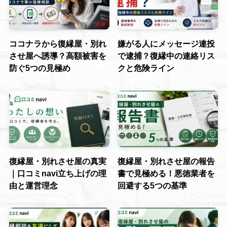
ココナラから復縁屋・別れ
嫌がる人にメッセージ連投
させ屋へ誘導？高額被害を
で逮捕？復縁中の連絡リス
防ぐ5つの見極め
クと危険ライン
復縁屋・別れさせ屋の真実
復縁屋・別れさせ屋の報告
｜口コミnavi立ち上げの理
書で見極める！悪徳業者を
由と運営理念
回避する5つの基準