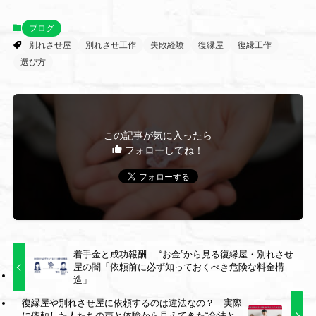
ブログ
別れさせ屋
別れさせ工作
失敗経験
復縁屋
復縁工作
選び方
この記事が気に入ったら
フォローしてね！
着手金と成功報酬──“お金”から見る復縁屋・別れさせ
屋の闇「依頼前に必ず知っておくべき危険な料金構
造」
復縁屋や別れさせ屋に依頼するのは違法なの？｜実際
に依頼した人たちの声と体験から見えてきた“合法と