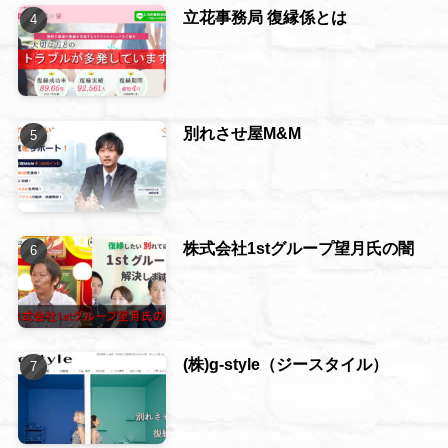
立花事務局 復縁係とは
別れさせ屋M&M
株式会社1stグループ望月氏の闇
(株)g-style（ジースタイル）