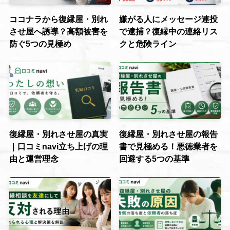
ココナラから復縁屋・別れ
嫌がる人にメッセージ連投
させ屋へ誘導？高額被害を
で逮捕？復縁中の連絡リス
防ぐ5つの見極め
クと危険ライン
復縁屋・別れさせ屋の真実
復縁屋・別れさせ屋の報告
｜口コミnavi立ち上げの理
書で見極める！悪徳業者を
由と運営理念
回避する5つの基準